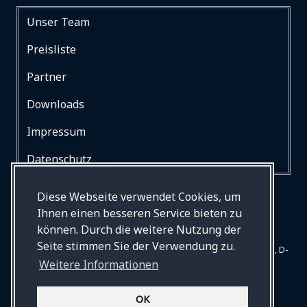
Unser Team
Preisliste
Partner
Downloads
Impressum
Datenschutz
Diese Webseite verwendet Cookies, um
Ihnen einen besseren Service bieten zu
können. Durch die weitere Nutzung der
Seite stimmen Sie der Verwendung zu.
© Drews Bestattungen, Begleiten und Betreuen, Mommsenstr. 31, D-
Weitere Informationen
10629 Berlin. Alle Rechte vorbehalten.
Webdesign und Entwicklung auf Basis von
GRAV
© 2026 by
OK