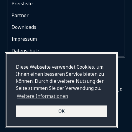
Preisliste
Partner
Downloads
Impressum
Datenschutz
Diese Webseite verwendet Cookies, um
Ihnen einen besseren Service bieten zu
können. Durch die weitere Nutzung der
Seite stimmen Sie der Verwendung zu.
© Drews Bestattungen, Begleiten und Betreuen, Mommsenstr. 31, D-
Weitere Informationen
10629 Berlin. Alle Rechte vorbehalten.
Webdesign und Entwicklung auf Basis von
GRAV
© 2026 by
OK
Hydraner.com